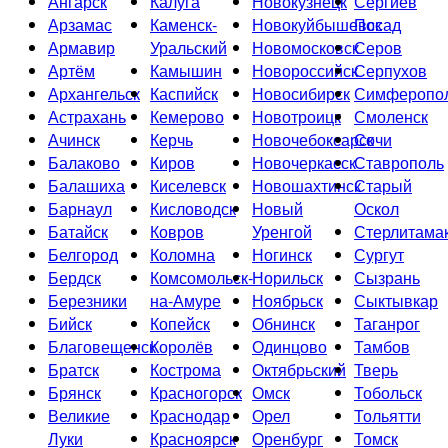
Ангарск
Калуга
Новокузнецк
Сергиев
Арзамас
Каменск-
Новокуйбышевск
Посад
Армавир
Уральский
Новомосковск
Серов
Артём
Камышин
Новороссийск
Серпухов
Архангельск
Каспийск
Новосибирск
Симферопо
Астрахань
Кемерово
Новотроицк
Смоленск
Ачинск
Керчь
Новочебоксарск
Сочи
Балаково
Киров
Новочеркасск
Ставрополь
Балашиха
Киселевск
Новошахтинск
Старый
Барнаул
Кисловодск
Новый
Оскол
Батайск
Ковров
Уренгой
Стерлитама
Белгород
Коломна
Ногинск
Сургут
Бердск
Комсомольск-
Норильск
Сызрань
Березники
на-Амуре
Ноябрьск
Сыктывкар
Бийск
Копейск
Обнинск
Таганрог
Благовещенск
Королёв
Одинцово
Тамбов
Братск
Кострома
Октябрьский
Тверь
Брянск
Красногорск
Омск
Тобольск
Великие
Краснодар
Орел
Тольятти
Луки
Красноярск
Оренбург
Томск