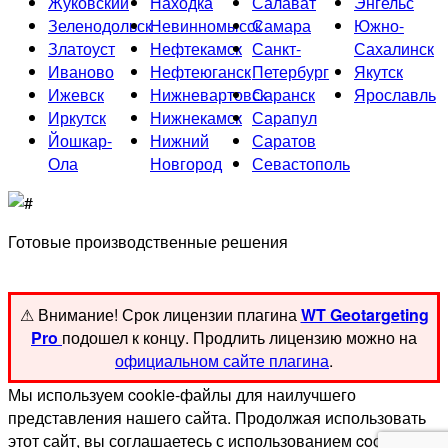
Жуковский
Находка
Салават
Энгельс
Зеленодольск
Невинномысск
Самара
Южно-
Златоуст
Нефтекамск
Санкт-
Сахалинск
Иваново
Нефтеюганск
Петербург
Якутск
Ижевск
Нижневартовск
Саранск
Ярославль
Иркутск
Нижнекамск
Сарапул
Йошкар-
Нижний
Саратов
Ола
Новгород
Севастополь
Готовые производственные решения
⚠ Внимание! ️Срок лицензии плагина
WT Geotargeting
Pro
подошел к концу. Продлить лицензию можно на
официальном сайте плагина
.
Мы используем cookie-файлы для наилучшего
представления нашего сайта. Продолжая использовать
этот сайт, вы соглашаетесь с использованием cookie-