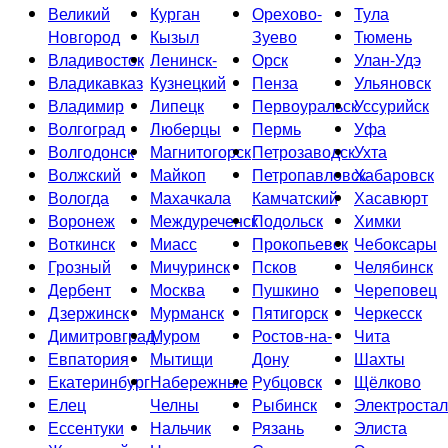
Великий
Курган
Орехово-
Тула
Новгород
Кызыл
Зуево
Тюмень
Владивосток
Ленинск-
Орск
Улан-Удэ
Владикавказ
Кузнецкий
Пенза
Ульяновск
Владимир
Липецк
Первоуральск
Уссурийск
Волгоград
Люберцы
Пермь
Уфа
Волгодонск
Магнитогорск
Петрозаводск
Ухта
Волжский
Майкоп
Петропавловск-
Хабаровск
Вологда
Махачкала
Камчатский
Хасавюрт
Воронеж
Междуреченск
Подольск
Химки
Воткинск
Миасс
Прокопьевск
Чебоксары
Грозный
Мичуринск
Псков
Челябинск
Дербент
Москва
Пушкино
Череповец
Дзержинск
Мурманск
Пятигорск
Черкесск
Димитровград
Муром
Ростов-на-
Чита
Евпатория
Мытищи
Дону
Шахты
Екатеринбург
Набережные
Рубцовск
Щёлково
Елец
Челны
Рыбинск
Электростал
Ессентуки
Нальчик
Рязань
Элиста